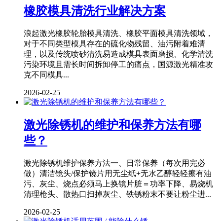
橡胶模具清洗行业解决方案
浪起激光橡胶轮胎模具清洗、橡胶平面模具清洗领域，
对于不同类型模具存在的硫化物残留、油污附着难清
理，以及传统喷砂清洗易造成模具表面磨损、化学清洗
污染环境且需长时间拆卸停工的痛点，国源激光精准攻
克不同模具...
2026-02-25
激光除锈机的维护和保养方法有哪
些？
激光除锈机维护保养方法一、日常保养（每次用完必
做）清洁镜头/保护镜片用无尘纸+无水乙醇轻轻擦有油
污、灰尘、烧点必须马上换镜片脏＝功率下降、易烧机
清理枪头、散热口扫掉灰尘、铁锈粉末不要让粉尘进...
2026-02-25