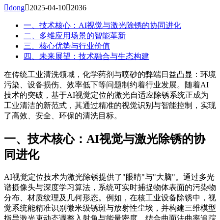

dong

2025-04-10

2036
一、技术核心：AI视觉与激光除锈的协同进化
二、多维应用场景的智能革新
三、核心优势与行业价值
四、未来展望：技术融合与生态构建
在传统工业清洗领域，化学药剂与喷砂的弊端日益凸显：环境
污染、设备损伤、效率低下等问题制约着行业发展。随着AI
技术的突破，基于AI视觉定位的激光自适应除锈系统正成为
工业清洁的新范式，其通过精准的视觉识别与智能控制，实现
了高效、安全、环保的清洗目标。
一、技术核心：AI视觉与激光除锈的协
同进化
AI视觉定位技术为激光除锈提供了"眼睛"与"大脑"。通过多光
谱摄像头与深度学习算法，系统可实时捕捉物体表面的污染物
分布、材质纹理及几何形态。例如，在核工业设备除锈中，视
觉系统能精准识别微米级锈斑与放射性尘埃，并构建三维模型
指导激光束动态调整入射角与能量密度。结合曲面法曲率追踪