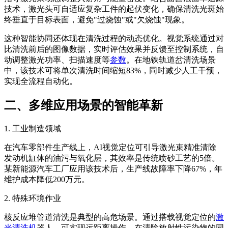
技术，激光头可自适应复杂工件的起伏变化，确保清洗光斑始
终垂直于目标表面，避免"过烧蚀"或"欠烧蚀"现象。
这种智能协同还体现在清洗过程的动态优化。视觉系统通过对
比清洗前后的图像数据，实时评估效果并反馈至控制系统，自
动调整激光功率、扫描速度等
参数
。在地铁轨道岔清洗场景
中，该技术可将单次清洗时间缩短83%，同时减少人工干预，
实现全流程自动化。
二、多维应用场景的智能革新
1. 工业制造领域
在汽车零部件生产线上，AI视觉定位可引导激光束精准清除
发动机缸体的油污与氧化层，其效率是传统喷砂工艺的5倍。
某新能源汽车工厂应用该技术后，生产线故障率下降67%，年
维护成本降低200万元。
2. 特殊环境作业
核反应堆管道清洗是典型的高危场景。通过搭载视觉定位的
激
光清洗机
器人，可实现远距离操作，在清除放射性污染物的同