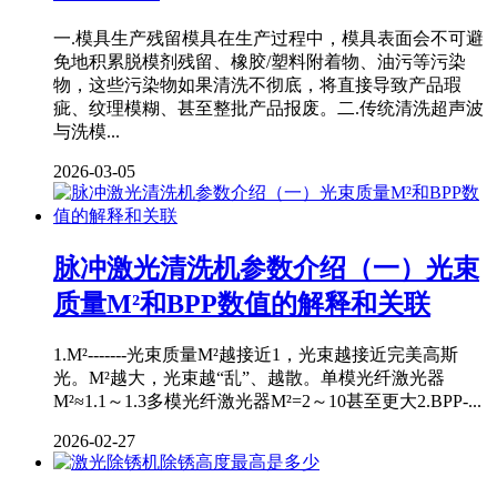
一.模具生产残留模具在生产过程中，模具表面会不可避
免地积累脱模剂残留、橡胶/塑料附着物、油污等污染
物，这些污染物如果清洗不彻底，将直接导致产品瑕
疵、纹理模糊、甚至整批产品报废。二.传统清洗超声波
与洗模...
2026-03-05
脉冲激光清洗机参数介绍（一）光束
质量M²和BPP数值的解释和关联
1.M²-------光束质量M²越接近1，光束越接近完美高斯
光。M²越大，光束越“乱”、越散。单模光纤激光器
M²≈1.1～1.3多模光纤激光器M²=2～10甚至更大2.BPP-...
2026-02-27