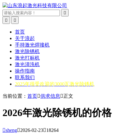



首页
关于浪起
手持激光焊接机
激光除锈机
激光打标机
激光清洗机
操作指南
联系我们
2025年很受欢迎的3000瓦激光除锈机
当前位置：
首页

供求信息

正文
2026年激光除锈机的价格

sheng

2026-02-23

18264