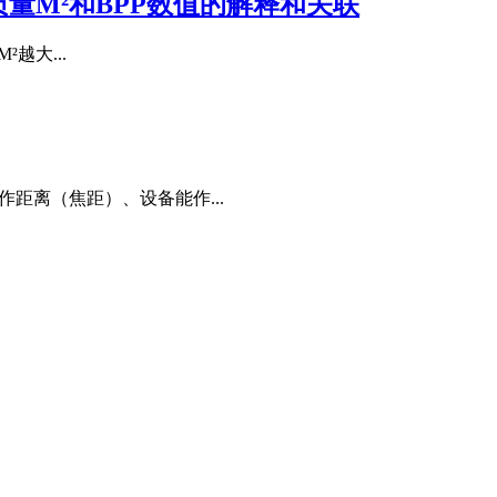
量M²和BPP数值的解释和关联
²越大...
距离（焦距）、设备能作...