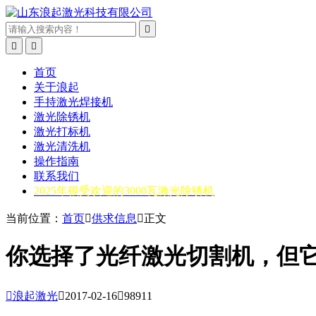



首页
关于浪起
手持激光焊接机
激光除锈机
激光打标机
激光清洗机
操作指南
联系我们
2025年很受欢迎的3000瓦激光除锈机
当前位置：
首页

供求信息

正文
你选择了光纤激光切割机，但

浪起激光

2017-02-16

98911