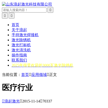



首页
关于浪起
手持激光焊接机
激光除锈机
激光打标机
激光清洗机
操作指南
联系我们
2025年很受欢迎的3000瓦激光除锈机
当前位置：
首页

应用领域

正文
医疗行业

浪起激光

2015-11-14

70337