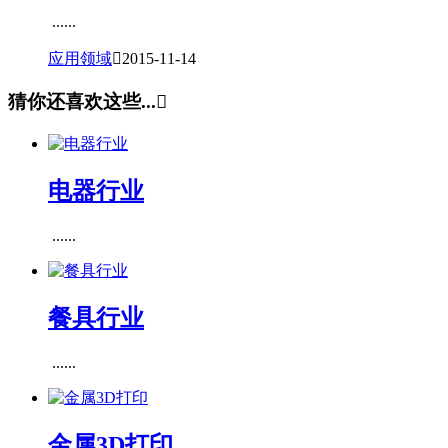
......
应用领域

2015-11-14
猜你还喜欢这些...

电器行业
......
餐具行业
......
金属3D打印