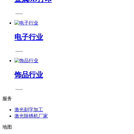
......
电子行业
......
饰品行业
......
服务
激光刻字加工
激光除锈机厂家
地图