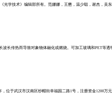
权归《光学技术》编辑部所有。范娜娜，王懋，温少聪，谢杰，吴
由于长波长传热而导致对象物体融化或燃烧。可加工玻璃和PET等透
8年，位于武汉市汉南区纱帽街幸福园二路1号，注册资金1200