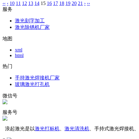
‹‹
‹
10
11
12
13
14
15
16
17
18
19
20
21
›
››
服务
激光刻字加工
激光除锈机厂家
地图
xml
html
热门
手持激光焊接机厂家
玻璃激光打孔机
微信号
服务号
浪起激光是以
激光打标机
、
激光清洗机
、手持式激光焊接机、