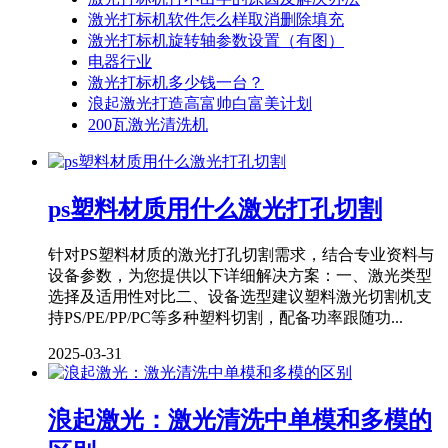
激光打标机软件怎么样取消删除填充
激光打标机旋转轴参数设置（有图）
电器行业
激光打标机多少钱一台？
浪起激光打造高富帅白富美计划
200瓦激光清洗机
ps塑料材质用什么激光打孔切割
针对PS塑料材质的激光打孔切割需求，结合专业资料与
设备参数，为您提供以下详细解决方案：一、激光类型
选择及适用性对比二、设备选型建议塑料激光切割机支
持PS/PE/PP/PC等多种塑料切割，配备功率跟随功...
2025-03-31
浪起激光：激光清洗中单模和多模的