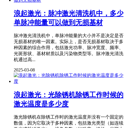
浪起激光：脉冲激光清洗机中，多少
单脉冲能量可以做到无损基材
脉冲激光清洗机中，单脉冲能量的大小并不是决定是否
无损基材的唯一因素。实际上，是否无损基材取决于多
种因素的综合作用，包括激光功率、脉冲宽度、频率、
光斑形状、基材材质以及污染物类型等。脉冲激光清洗
机通过高...
2025-03-08
浪起激光：光除锈机除锈工作时候的
激光温度是多少度
激光除锈机在除锈工作时的激光温度并没有一个固定的
数值，因为它取决于多种因素，包括激光类型（如连续