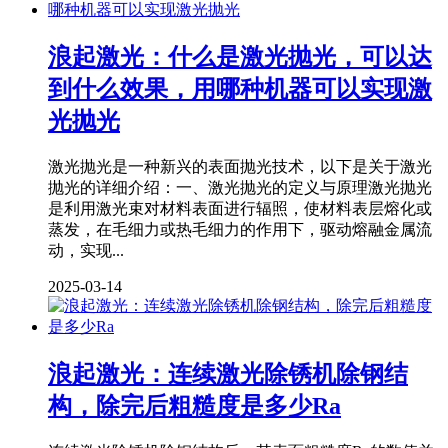
浪起激光：什么是激光抛光，可以达
到什么效果，用哪种机器可以实现激
光抛光
激光抛光是一种新兴的表面抛光技术，以下是关于激光
抛光的详细介绍：一、激光抛光的定义与原理激光抛光
是利用激光束对材料表面进行辐照，使材料表层熔化或
蒸发，在毛细力或热毛细力的作用下，驱动熔融金属流
动，实现...
2025-03-14
浪起激光：连续激光除锈机除钢结
构，除完后粗糙度是多少Ra