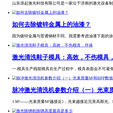
山东浪起激光科技有限公司是一家位于济南的激光设备制造
如何去除镀锌金属上的油漆？
因为镀锌金属与普通钢材不同。我需要考虑油漆下面的涂层
激光清洗鞋子模具：高效，不伤模具
一.模具生产残留模具在生产过程中，模具表面会不可避免地
脉冲激光清洗机参数介绍（一）光束质
1.M²-------光束质量M²越接近1，光束越接近完美高斯光。M