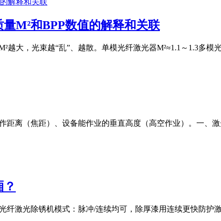
量M²和BPP数值的解释和关联
M²越大，光束越“乱”、越散。单模光纤激光器M²≈1.1～1.3多模光纤激
工作距离（焦距）、设备能作业的垂直高度（高空作业）。一、
厢？
00W光纤激光除锈机模式：脉冲/连续均可，除厚漆用连续更快防