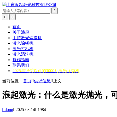



首页
关于浪起
手持激光焊接机
激光除锈机
激光打标机
激光清洗机
操作指南
联系我们
2025年很受欢迎的3000瓦激光除锈机
当前位置：
首页

供求信息

正文
浪起激光：什么是激光抛光，

dong

2025-03-14

1984