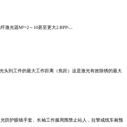
光器M²=2～10甚至更大2.BPP-...
激光头到工件的最大工作距离（焦距）这是激光有效除锈的最大
护激光防护眼镜手套、长袖工作服周围禁止站人，拉警戒线车厢预