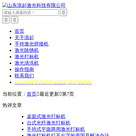



首页
关于浪起
手持激光焊接机
激光除锈机
激光打标机
激光清洗机
操作指南
联系我们
2025年很受欢迎的3000瓦激光除锈机
当前位置：
首页

最近更新

第7页
热评文章
桌面式激光打标机
台式光纤激光打标机
手持式平面两用激光打标机
激光打标机打不出字的原因及解决办法