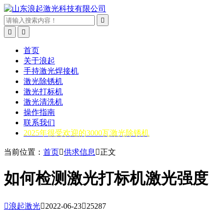



首页
关于浪起
手持激光焊接机
激光除锈机
激光打标机
激光清洗机
操作指南
联系我们
2025年很受欢迎的3000瓦激光除锈机
当前位置：
首页

供求信息

正文
如何检测激光打标机激光强度

浪起激光

2022-06-23

25287