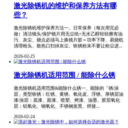
激光除锈机的维护和保养方法有哪
些？
激光除锈机维护保养方法一、日常保养（每次用完必
做）清洁镜头/保护镜片用无尘纸+无水乙醇轻轻擦有油
污、灰尘、烧点必须马上换镜片脏＝功率下降、易烧机
清理枪头、散热口扫掉灰尘、铁锈粉末不要让粉尘进...
2026-02-25
激光除锈机适用范围 / 能除什么锈
激光除锈机适用范围&能除什么锈一、能除的「锈/涂
层」类型铁锈：红锈、黄锈、氧化皮、浮锈、厚锈层油
漆/涂层：底漆、面漆、喷塑、烤漆、油墨、胶层氧化
层：铝氧化、铜氧化、不锈钢发黑、焊接...
2026-02-24