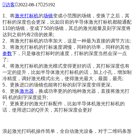

访客

2022-08-17

25192
1、将
激光打标机
的
场镜
变成小范围的场镜，变换了之后，其
打标的深度也会更深，比如目前的半导体激光打标机都能通配
110的场镜，变成了50的场镜，其总的激光能量及刻字深度将
达到之前约有2倍的效果;
2、将激光打标机的功率加大，这是一种最为直接的调节方法;
3、将激光打标机的打标速度调慢，同样的功率，同样的其他
参数
下，只是修改打标时的速度，打标的深度当然会深一点
了;
4、将激光打标机的激光模式变得更好的话，其打标深度也有
一定的提升，比如半导体激光打标机的话，加上小孔，增加制
冷精度，调好激光模式出光，使得激光最大，最圆，最亮;
5、更换进口的场镜也能将打标的刻字深度变得更深。
6、更换
激光器
，换成功率更的的地种激光器，直接将激光打
码 机的刻字深度提升;
7、更换更好的激光打标配件，比如半导体机激光打标机的
话，使用进口的Q开关，其打标深度会更好
浪起激光打码机操作简单，全自动激光设备，对于二维码条形