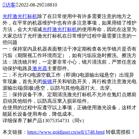

访客

2022-08-29

18810
光纤激光打标机
除了在日常使用中有许多需要注意的地方之
外，在平常的机器维护中也有许多注意事项，如果用错了维护
方法，会大大缩减
光纤
激光打标机
的使用寿命，因此在这里为
大家总结了光纤激光打标机在日常维护过程中最需要注意的一
些问题
一：保持室内及机器表面整洁干净定期检查各光学镜片是否有
污垢（期限视工作环境而定），如有污垢应急时擦洗。擦洗方
法：清洗镜片时，一定要非常小心，镜片清洗前，严禁任意改
动保护电路及
激光器
主要部件。
二：不允许Q电源空载工作（即调Q电源输出端悬空）出现异
常现象，首先关闭
振镜
开关和钥匙开关，再行检查注意激光电
源输出端(阳极)悬空，以防与其他电器打火、击穿。
三：保持设备干净。定期清洗激光打标机不允许在氪灯点燃前
启动其他组件，以防高压窜入损坏组件。
在使用的过程中应遵守以上事项，正确使用激光设备，这样才
能延长设备使用寿命，降低成本。
详细保养了解产品13075354731（同v）
本文链接：
https://www.goldlaser.cn/sell/1748.html
转载需授权！