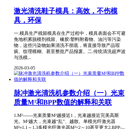
激光清洗鞋子模具：高效，不伤模
具，环保
一.模具生产残留模具在生产过程中，模具表面会不可避
免地积累脱模剂残留、橡胶/塑料附着物、油污等污染
物，这些污染物如果清洗不彻底，将直接导致产品瑕
疵、纹理模糊、甚至整批产品报废。二.传统清洗超声波
与洗模...
2026-03-05
脉冲激光清洗机参数介绍（一）光束
质量M²和BPP数值的解释和关联
1.M²-------光束质量M²越接近1，光束越接近完美高斯
光。M²越大，光束越“乱”、越散。单模光纤激光器
M²≈1.1～1.3多模光纤激光器M²=2～10甚至更大2.BPP-...