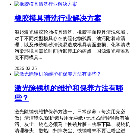
橡胶模具清洗行业解决方案
浪起激光橡胶轮胎模具清洗、橡胶平面模具清洗领域，
对于不同类型模具存在的硫化物残留、油污附着难清
理，以及传统喷砂清洗易造成模具表面磨损、化学清洗
污染环境且需长时间拆卸停工的痛点，国源激光精准攻
克不同模具...
2026-02-25
激光除锈机的维护和保养方法有哪
些？
激光除锈机维护保养方法一、日常保养（每次用完必
做）清洁镜头/保护镜片用无尘纸+无水乙醇轻轻擦有油
污、灰尘、烧点必须马上换镜片脏＝功率下降、易烧机
清理枪头、散热口扫掉灰尘、铁锈粉末不要让粉尘进...