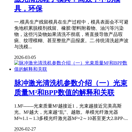
具，环保
一.模具生产残留模具在生产过程中，模具表面会不可避
免地积累脱模剂残留、橡胶/塑料附着物、油污等污染
物，这些污染物如果清洗不彻底，将直接导致产品瑕
疵、纹理模糊、甚至整批产品报废。二.传统清洗超声波
与洗模...
2026-03-05
脉冲激光清洗机参数介绍（一）光束
质量M²和BPP数值的解释和关联
1.M²-------光束质量M²越接近1，光束越接近完美高斯
光。M²越大，光束越“乱”、越散。单模光纤激光器
M²≈1.1～1.3多模光纤激光器M²=2～10甚至更大2.BPP-...
2026-02-27