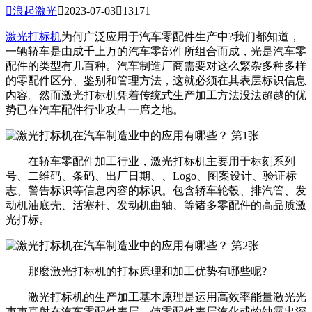

浪起激光

2023-07-03

13171
激光打标机
为何广泛应用于汽车零配件生产中?我们都知道，
一辆轿车是由成千上万的汽车零部件所组合而成，光是汽车零
配件的类型有几百种。汽车制造厂商需要对这么繁杂多种多样
的零配件区分、鉴别和管理方法，这就必须在其表层标识信息
内容。然而激光打标机凭着传统式生产加工方法没法超越的优
势已在汽车配件行业攻占一席之地。
在轿车零配件加工行业，激光打标机主要用于标刻系列
号、二维码、条码、出厂日期、、Logo、图案设计、验证标
志、警告标识等信息内容的标识。包含轿车轮毂、排汽管、发
动机油底壳、活塞杆、发动机曲轴、等诸多零配件的高品质激
光打标。
那麼激光打标机的打标原理和加工优势有哪些呢?
激光打标机的生产加工基本原理是运用高效率能量激光光
束束直射在汽车零配件表层，使零配件表层汽化或灼蚀露出深