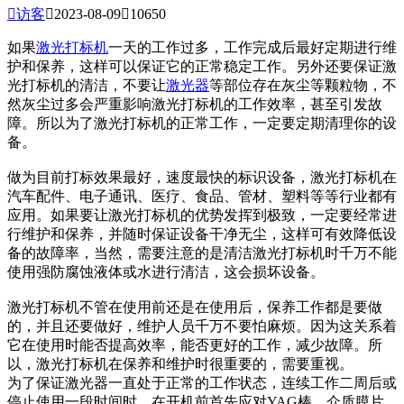

访客

2023-08-09

10650
如果
激光打标机
一天的工作过多，工作完成后最好定期进行维
护和保养，这样可以保证它的正常稳定工作。另外还要保证激
光打标机的清洁，不要让
激光器
等部位存在灰尘等颗粒物，不
然灰尘过多会严重影响激光打标机的工作效率，甚至引发故
障。所以为了激光打标机的正常工作，一定要定期清理你的设
备。
做为目前打标效果最好，速度最快的标识设备，激光打标机在
汽车配件、电子通讯、医疗、食品、管材、塑料等等行业都有
应用。如果要让激光打标机的优势发挥到极致，一定要经常进
行维护和保养，并随时保证设备干净无尘，这样可有效降低设
备的故障率，当然，需要注意的是清洁激光打标机时千万不能
使用强防腐蚀液体或水进行清洁，这会损坏设备。
激光打标机不管在使用前还是在使用后，保养工作都是要做
的，并且还要做好，维护人员千万不要怕麻烦。因为这关系着
它在使用时能否提高效率，能否更好的工作，减少故障。所
以，激光打标机在保养和维护时很重要的，需要重视。
为了保证激光器一直处于正常的工作状态，连续工作二周后或
停止使用一段时间时，在开机前首先应对YAG棒、介质膜片