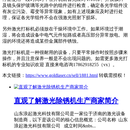
及镜头保护玻璃等光路中的组件进行检查，确定各光学组件没
有灰尘污染、霉变等异常现象，如有上述现象应及时进行处
理，保证各光学组件不会在强激光照射下损坏。
另外激光打标机必须放在干燥环境中工作。如果环境过于潮
湿，将会造成设备中电气元件短路或者高压部分异常放电。潮
湿的环境还将造成某些金属部件锈蚀。
激光打标机是一种很耐用的设备，只要平常操作时按照步骤来
操作，并且注意保养一般是不会出现问题的。如需更多激光打
标机的专业知识欢迎 直接来电咨询17862918255（vx）。
本文链接：
https://www.goldlaser.cn/sell/1881.html
转载需授权！
直观了解激光除锈机生产商家简介
山东浪起激光科技有限公司是一家位于济南的激光设备
制造商，以下是该公司的核心信息概览：公司名称 山东
浪起激光科技有限公司 成立时间&nbs...