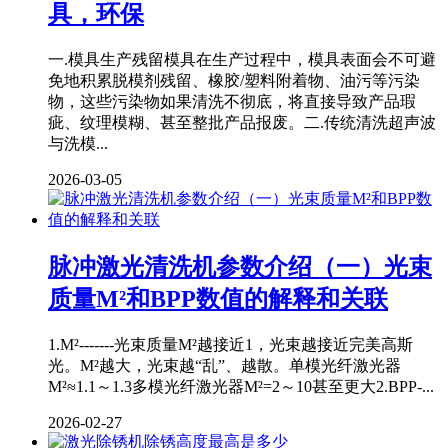
具，环保
一.模具生产残留模具在生产过程中，模具表面会不可避
免地积累脱模剂残留、橡胶/塑料附着物、油污等污染
物，这些污染物如果清洗不彻底，将直接导致产品瑕
疵、纹理模糊、甚至整批产品报废。二.传统清洗超声波
与洗模...
2026-03-05
脉冲激光清洗机参数介绍（一）光束
质量M²和BPP数值的解释和关联
1.M²-------光束质量M²越接近1，光束越接近完美高斯
光。M²越大，光束越“乱”、越散。单模光纤激光器
M²≈1.1～1.3多模光纤激光器M²=2～10甚至更大2.BPP-...
2026-02-27