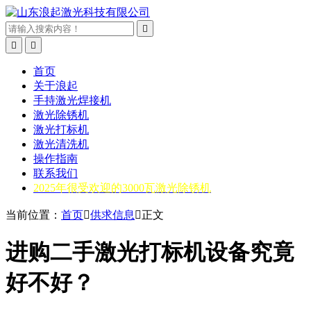



首页
关于浪起
手持激光焊接机
激光除锈机
激光打标机
激光清洗机
操作指南
联系我们
2025年很受欢迎的3000瓦激光除锈机
当前位置：
首页

供求信息

正文
进购二手激光打标机设备究竟
好不好？