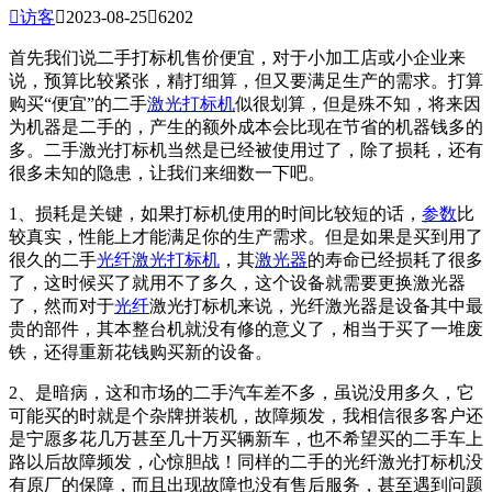

访客

2023-08-25

6202
首先我们说二手打标机售价便宜，对于小加工店或小企业来
说，预算比较紧张，精打细算，但又要满足生产的需求。打算
购买“便宜”的二手
激光打标机
似很划算，但是殊不知，将来因
为机器是二手的，产生的额外成本会比现在节省的机器钱多的
多。二手激光打标机当然是已经被使用过了，除了损耗，还有
很多未知的隐患，让我们来细数一下吧。
1、损耗是关键，如果打标机使用的时间比较短的话，
参数
比
较真实，性能上才能满足你的生产需求。但是如果是买到用了
很久的二手
光纤激光打标机
，其
激光器
的寿命已经损耗了很多
了，这时候买了就用不了多久，这个设备就需要更换激光器
了，然而对于
光纤
激光打标机来说，光纤激光器是设备其中最
贵的部件，其本整台机就没有修的意义了，相当于买了一堆废
铁，还得重新花钱购买新的设备。
2、是暗病，这和市场的二手汽车差不多，虽说没用多久，它
可能买的时就是个杂牌拼装机，故障频发，我相信很多客户还
是宁愿多花几万甚至几十万买辆新车，也不希望买的二手车上
路以后故障频发，心惊胆战！同样的二手的光纤激光打标机没
有原厂的保障，而且出现故障也没有售后服务，甚至遇到问题