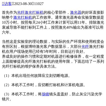

访客

2023-08-30

11027
首先作为
光纤激光打标机
的核心零部件，
激光器
的好坏直接影
响整个
激光打标机
的工作效率。通常激光器寿命实验室数据是
10万小时。按照每天24小时工作来计算可以用11年。排除激光
衰减导致不能打标到工件上，按照激光40%输出为基准可以用
六年。
当然这是实验室的理论数据，与实际的生产环境和使用程度会
有所区别，根据博特激光客户数据显示，大部分
光纤
激光打标
机在用户现场使用已经有5年时间，目前运行良好。
养成良好的操作习惯和定期对机器进行检修保养，在一定程度
上面能够提高光纤激光打标机的使用年限，下面总结了一系列
光纤打标机的维护保养具体方法。
（1）本机出现任何故障应立刻切断电源。
（2）本机不工作时，应切断打标机和计算机电源。
（3）本机不工作时，将
场镜
镜头盖盖好，防止灰尘污染光学
镜片。