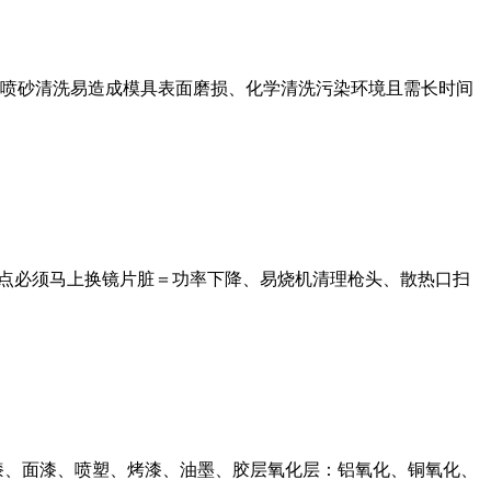
喷砂清洗易造成模具表面磨损、化学清洗污染环境且需长时间
烧点必须马上换镜片脏＝功率下降、易烧机清理枪头、散热口扫
漆、面漆、喷塑、烤漆、油墨、胶层氧化层：铝氧化、铜氧化、