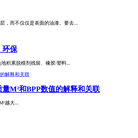
，而不仅仅是表面的油漆。要去...
，环保
积累脱模剂残留、橡胶/塑料...
量M²和BPP数值的解释和关联
²越大...