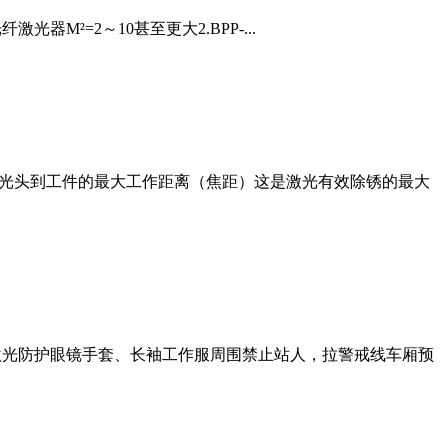
光器M²=2～10甚至更大2.BPP-...
激光头到工件的最大工作距离（焦距）这是激光有效除锈的最大
护激光防护眼镜手套、长袖工作服周围禁止站人，拉警戒线车厢预