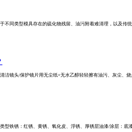
于不同类型模具存在的硫化物残留、油污附着难清理，以及传统
？
清洁镜头/保护镜片用无尘纸+无水乙醇轻轻擦有油污、灰尘、
」类型铁锈：红锈、黄锈、氧化皮、浮锈、厚锈层油漆/涂层：底