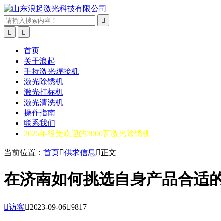



首页
关于浪起
手持激光焊接机
激光除锈机
激光打标机
激光清洗机
操作指南
联系我们
2025年很受欢迎的3000瓦激光除锈机
当前位置：
首页

供求信息

正文
在济南如何挑选自身产品合适

访客

2023-09-06

9817