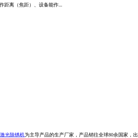
距离（焦距）、设备能作...
激光除锈机
为主导产品的生产厂家，产品销往全球80余国家，出口品