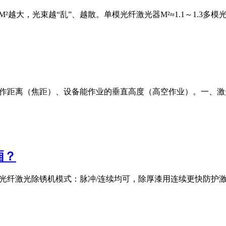
M²越大，光束越“乱”、越散。单模光纤激光器M²≈1.1～1.3多模光纤激
工作距离（焦距）、设备能作业的垂直高度（高空作业）。一、
厢？
00W光纤激光除锈机模式：脉冲/连续均可，除厚漆用连续更快防