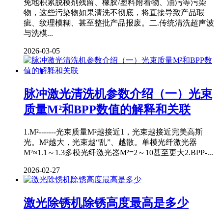
免地积累脱模剂残留、橡胶/塑料附着物、油污等污染
物，这些污染物如果清洗不彻底，将直接导致产品瑕
疵、纹理模糊、甚至整批产品报废。二.传统清洗超声波
与洗模...
2026-03-05
脉冲激光清洗机参数介绍（一）光束
质量M²和BPP数值的解释和关联
1.M²-------光束质量M²越接近1，光束越接近完美高斯
光。M²越大，光束越“乱”、越散。单模光纤激光器
M²≈1.1～1.3多模光纤激光器M²=2～10甚至更大2.BPP-...
2026-02-27
激光除锈机除锈高度最高是多少