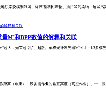
免地积累脱模剂残留、橡胶/塑料附着物、油污等污染物，这些
量M²和BPP数值的解释和关联
M²越大，光束越“乱”、越散。单模光纤激光器M²≈1.1～1.3多模光纤激
工作距离（焦距）、设备能作业的垂直高度（高空作业）。一、