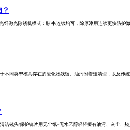
厢？
00W光纤激光除锈机模式：脉冲/连续均可，除厚漆用连续更快防
于不同类型模具存在的硫化物残留、油污附着难清理，以及传统
？
清洁镜头/保护镜片用无尘纸+无水乙醇轻轻擦有油污、灰尘、