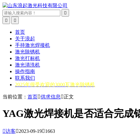



首页
关于浪起
手持激光焊接机
激光除锈机
激光打标机
激光清洗机
操作指南
联系我们
2025年很受欢迎的3000瓦激光除锈机
当前位置：
首页

供求信息

正文
YAG激光焊接机是否适合完成

访客

2023-09-19

1663