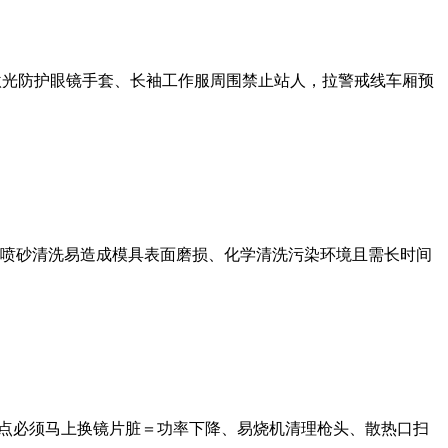
护激光防护眼镜手套、长袖工作服周围禁止站人，拉警戒线车厢预
喷砂清洗易造成模具表面磨损、化学清洗污染环境且需长时间
烧点必须马上换镜片脏＝功率下降、易烧机清理枪头、散热口扫