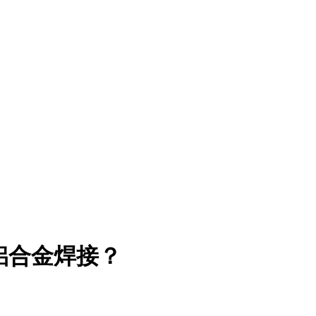
铝合金焊接？