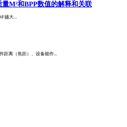
量M²和BPP数值的解释和关联
²越大...
距离（焦距）、设备能作...