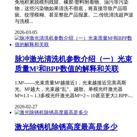
免地积累脱模剂残留、橡胶/塑料附着物、油污等污染
物，这些污染物如果清洗不彻底，将直接导致产品瑕
疵、纹理模糊、甚至整批产品报废。二.传统清洗超声波
与洗模...
2026-03-05
脉冲激光清洗机参数介绍（一）光束
质量M²和BPP数值的解释和关联
1.M²-------光束质量M²越接近1，光束越接近完美高斯
光。M²越大，光束越“乱”、越散。单模光纤激光器
M²≈1.1～1.3多模光纤激光器M²=2～10甚至更大2.BPP-...
2026-02-27
激光除锈机除锈高度最高是多少