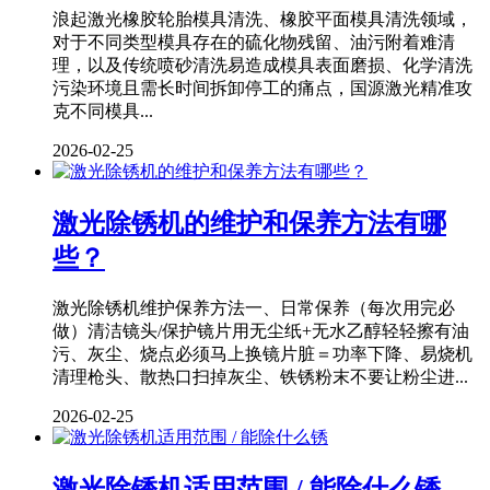
浪起激光橡胶轮胎模具清洗、橡胶平面模具清洗领域，
对于不同类型模具存在的硫化物残留、油污附着难清
理，以及传统喷砂清洗易造成模具表面磨损、化学清洗
污染环境且需长时间拆卸停工的痛点，国源激光精准攻
克不同模具...
2026-02-25
激光除锈机的维护和保养方法有哪
些？
激光除锈机维护保养方法一、日常保养（每次用完必
做）清洁镜头/保护镜片用无尘纸+无水乙醇轻轻擦有油
污、灰尘、烧点必须马上换镜片脏＝功率下降、易烧机
清理枪头、散热口扫掉灰尘、铁锈粉末不要让粉尘进...
2026-02-25
激光除锈机适用范围 / 能除什么锈