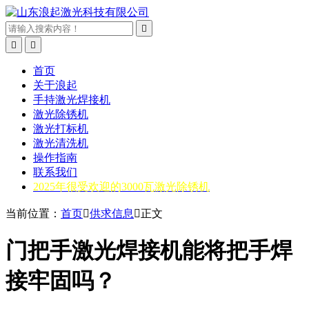



首页
关于浪起
手持激光焊接机
激光除锈机
激光打标机
激光清洗机
操作指南
联系我们
2025年很受欢迎的3000瓦激光除锈机
当前位置：
首页

供求信息

正文
门把手激光焊接机能将把手焊
接牢固吗？