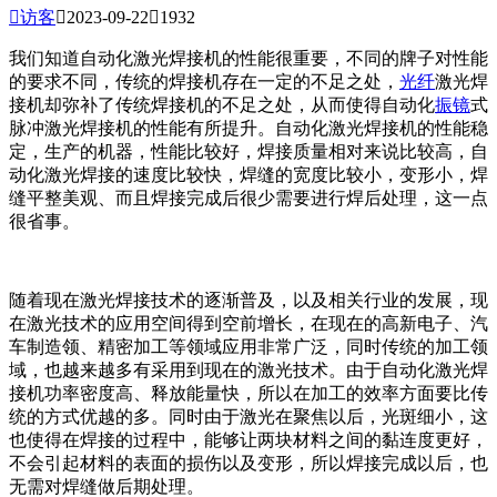

访客

2023-09-22

1932
我们知道自动化激光焊接机的性能很重要，不同的牌子对性能
的要求不同，传统的焊接机存在一定的不足之处，
光纤
激光焊
接机却弥补了传统焊接机的不足之处，从而使得自动化
振镜
式
脉冲激光焊接机的性能有所提升。自动化激光焊接机的性能稳
定，生产的机器，性能比较好，焊接质量相对来说比较高，自
动化激光焊接的速度比较快，焊缝的宽度比较小，变形小，焊
缝平整美观、而且焊接完成后很少需要进行焊后处理，这一点
很省事。
随着现在激光焊接技术的逐渐普及，以及相关行业的发展，现
在激光技术的应用空间得到空前增长，在现在的高新电子、汽
车制造领、精密加工等领域应用非常广泛，同时传统的加工领
域，也越来越多有采用到现在的激光技术。由于自动化激光焊
接机功率密度高、释放能量快，所以在加工的效率方面要比传
统的方式优越的多。同时由于激光在聚焦以后，光斑细小，这
也使得在焊接的过程中，能够让两块材料之间的黏连度更好，
不会引起材料的表面的损伤以及变形，所以焊接完成以后，也
无需对焊缝做后期处理。