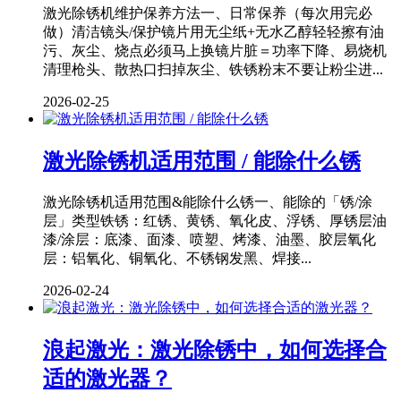
激光除锈机维护保养方法一、日常保养（每次用完必
做）清洁镜头/保护镜片用无尘纸+无水乙醇轻轻擦有油
污、灰尘、烧点必须马上换镜片脏＝功率下降、易烧机
清理枪头、散热口扫掉灰尘、铁锈粉末不要让粉尘进...
2026-02-25
激光除锈机适用范围 / 能除什么锈
激光除锈机适用范围&能除什么锈一、能除的「锈/涂
层」类型铁锈：红锈、黄锈、氧化皮、浮锈、厚锈层油
漆/涂层：底漆、面漆、喷塑、烤漆、油墨、胶层氧化
层：铝氧化、铜氧化、不锈钢发黑、焊接...
2026-02-24
浪起激光：激光除锈中，如何选择合
适的激光器？