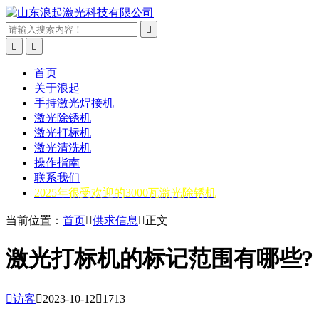



首页
关于浪起
手持激光焊接机
激光除锈机
激光打标机
激光清洗机
操作指南
联系我们
2025年很受欢迎的3000瓦激光除锈机
当前位置：
首页

供求信息

正文
激光打标机的标记范围有哪些?

访客

2023-10-12

1713