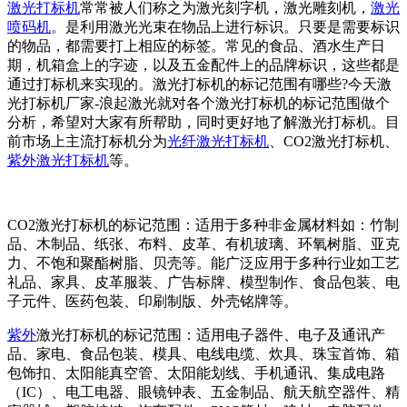
激光打标机
常常被人们称之为激光刻字机，激光雕刻机，
激光
喷码机
。是利用激光光束在物品上进行标识。只要是需要标识
的物品，都需要打上相应的标签。常见的食品、酒水生产日
期，机箱盒上的字迹，以及五金配件上的品牌标识，这些都是
通过打标机来实现的。激光打标机的标记范围有哪些?今天激
光打标机厂家-浪起激光就对各个激光打标机的标记范围做个
分析，希望对大家有所帮助，同时更好地了解激光打标机。目
前市场上主流打标机分为
光纤激光打标机
、CO2激光打标机、
紫外激光打标机
等。
CO2激光打标机的标记范围：适用于多种非金属材料如：竹制
品、木制品、纸张、布料、皮革、有机玻璃、环氧树脂、亚克
力、不饱和聚酯树脂、贝壳等。能广泛应用于多种行业如工艺
礼品、家具、皮革服装、广告标牌、模型制作、食品包装、电
子元件、医药包装、印刷制版、外壳铭牌等。
紫外
激光打标机的标记范围：适用电子器件、电子及通讯产
品、家电、食品包装、模具、电线电缆、炊具、珠宝首饰、箱
包饰扣、太阳能真空管、太阳能划线、手机通讯、集成电路
（IC）、电工电器、眼镜钟表、五金制品、航天航空器件、精