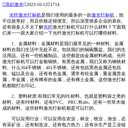

浪起激光

2023-10-12

1714
光纤激光打标机
是我们使用的最多的一款
激光打标机
，他
不仅效率好，而且价格还很便宜。所以深受很多企业的喜欢。
还有很多人不太了解
光纤
激光打标机可以打什么材料？下面我
们来一一跟大家介绍一下光纤激光打标机可以打哪些材料。
1、金属材料：金属材料是我们最常见的一种材料。金属
材料在我们生活中无处不在。包括我们的锅碗瓢盆。我们的生
活用品。还有一些机械制品。这些都是由金属材料构成。光纤
激光打标机可以打金银铜铁。有黑色金属，我们又称为钢铁材
料。什么304不锈钢，401不锈钢。还有包括黑色金属还包括
铬、锰以及合金。还有有色金属。通常有轻金属，重金属贵金
属，半金属，还有稀有的金属，还有稀土金属。这些激光打标
机都能打出印记。
2、塑料材质:有我们常见的PE材料。也就是塑料袋之类的
材料。还有PP材料。还有PVC。 PRC.有abs。还有一些草木做
成的材料。这些材料激光打标机都是可以打的。
可以应用行业：可以应用在农业，林业，牧业，渔业，还
有采矿业，还有制造业。还有电力热力，还有水生产是工业链