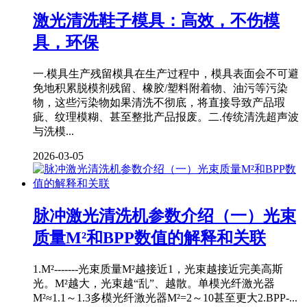
激光清洗鞋子模具：高效，不伤模
具，环保
一.模具生产残留模具在生产过程中，模具表面会不可避
免地积累脱模剂残留、橡胶/塑料附着物、油污等污染
物，这些污染物如果清洗不彻底，将直接导致产品瑕
疵、纹理模糊、甚至整批产品报废。二.传统清洗超声波
与洗模...
2026-03-05
脉冲激光清洗机参数介绍（一）光束
质量M²和BPP数值的解释和关联
1.M²-------光束质量M²越接近1，光束越接近完美高斯
光。M²越大，光束越“乱”、越散。单模光纤激光器
M²≈1.1～1.3多模光纤激光器M²=2～10甚至更大2.BPP-...