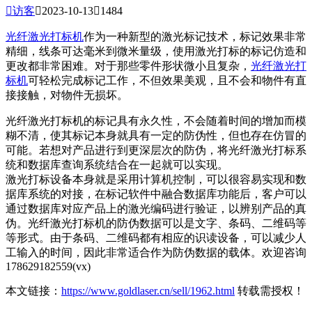

访客

2023-10-13

1484
光纤激光打标机
作为一种新型的激光标记技术，标记效果非常
精细，线条可达毫米到微米量级，使用激光打标的标记仿造和
更改都非常困难。对于那些零件形状微小且复杂，
光纤
激光打
标机
可轻松完成标记工作，不但效果美观，且不会和物件有直
接接触，对物件无损坏。
光纤激光打标机的标记具有永久性，不会随着时间的增加而模
糊不清，使其标记本身就具有一定的防伪性，但也存在仿冒的
可能。若想对产品进行到更深层次的防伪，将光纤激光打标系
统和数据库查询系统结合在一起就可以实现。
激光打标设备本身就是采用计算机控制，可以很容易实现和数
据库系统的对接，在标记软件中融合数据库功能后，客户可以
通过数据库对应产品上的激光编码进行验证，以辨别产品的真
伪。光纤激光打标机的防伪数据可以是文字、条码、二维码等
等形式。由于条码、二维码都有相应的识读设备，可以减少人
工输入的时间，因此非常适合作为防伪数据的载体。欢迎咨询
178629182559(vx)
本文链接：
https://www.goldlaser.cn/sell/1962.html
转载需授权！