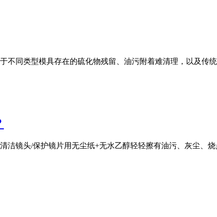
于不同类型模具存在的硫化物残留、油污附着难清理，以及传统
？
清洁镜头/保护镜片用无尘纸+无水乙醇轻轻擦有油污、灰尘、