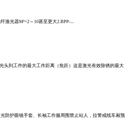
光器M²=2～10甚至更大2.BPP-...
激光头到工件的最大工作距离（焦距）这是激光有效除锈的最大
护激光防护眼镜手套、长袖工作服周围禁止站人，拉警戒线车厢预