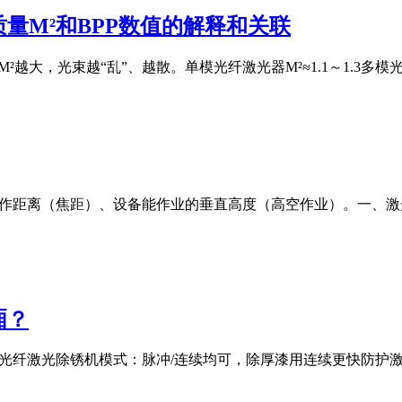
量M²和BPP数值的解释和关联
M²越大，光束越“乱”、越散。单模光纤激光器M²≈1.1～1.3多模光纤激
工作距离（焦距）、设备能作业的垂直高度（高空作业）。一、
厢？
00W光纤激光除锈机模式：脉冲/连续均可，除厚漆用连续更快防