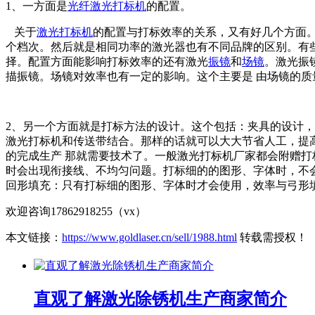
1、一方面是
光纤激光打标机
的配置。
关于
激光打标机
的配置与打标效率的关系，又有好几个方面
个档次。然后就是相同功率的激光器也有不同品牌的区别。有
择。配置方面能影响打标效率的还有激光
振镜
和
场镜
。激光振
描振镜。场镜对效率也有一定的影响。这个主要是 由场镜的
2、另一个方面就是打标方法的设计。这个包括：夹具的设计，
激光打标机和传送带结合。那样的话就可以大大节省人工，提
的完成生产 那就需要技术了。一般激光打标机厂家都会附赠打
时会出现衔接线、不均匀问题。打标细的的图形、字体时，不
回形填充：只有打标细的图形、字体时才会使用，效率与弓形
欢迎咨询17862918255（vx）
本文链接：
https://www.goldlaser.cn/sell/1988.html
转载需授权！
直观了解激光除锈机生产商家简介