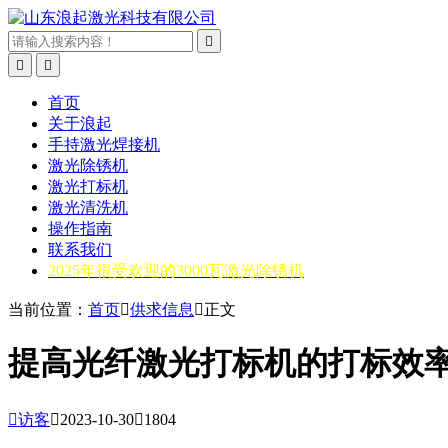



首页
关于浪起
手持激光焊接机
激光除锈机
激光打标机
激光清洗机
操作指南
联系我们
2025年很受欢迎的3000瓦激光除锈机
当前位置：
首页

供求信息

正文
提高光纤激光打标机的打标效

访客

2023-10-30

1804