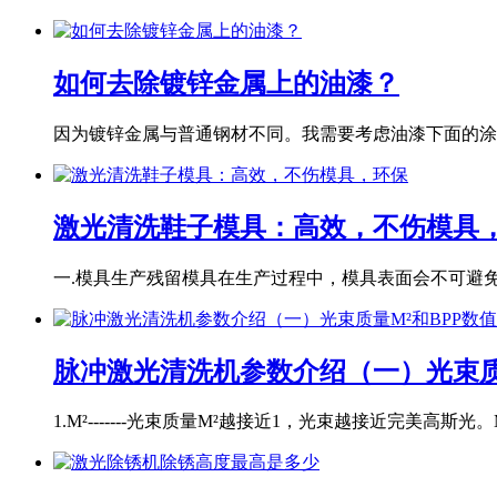
如何去除镀锌金属上的油漆？
因为镀锌金属与普通钢材不同。我需要考虑油漆下面的涂层
激光清洗鞋子模具：高效，不伤模具
一.模具生产残留模具在生产过程中，模具表面会不可避免地
脉冲激光清洗机参数介绍（一）光束质
1.M²-------光束质量M²越接近1，光束越接近完美高斯光。M