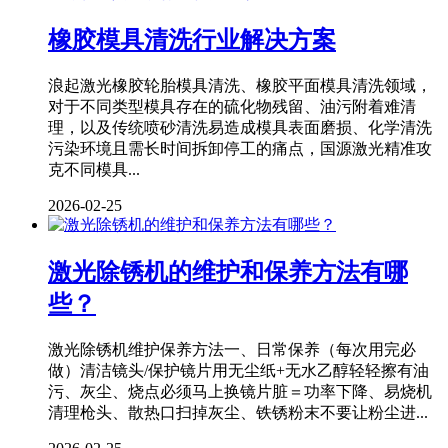
橡胶模具清洗行业解决方案
浪起激光橡胶轮胎模具清洗、橡胶平面模具清洗领域，
对于不同类型模具存在的硫化物残留、油污附着难清
理，以及传统喷砂清洗易造成模具表面磨损、化学清洗
污染环境且需长时间拆卸停工的痛点，国源激光精准攻
克不同模具...
2026-02-25
激光除锈机的维护和保养方法有哪
些？
激光除锈机维护保养方法一、日常保养（每次用完必
做）清洁镜头/保护镜片用无尘纸+无水乙醇轻轻擦有油
污、灰尘、烧点必须马上换镜片脏＝功率下降、易烧机
清理枪头、散热口扫掉灰尘、铁锈粉末不要让粉尘进...