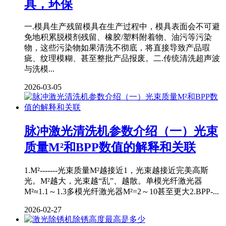
具，环保
一.模具生产残留模具在生产过程中，模具表面会不可避
免地积累脱模剂残留、橡胶/塑料附着物、油污等污染
物，这些污染物如果清洗不彻底，将直接导致产品瑕
疵、纹理模糊、甚至整批产品报废。二.传统清洗超声波
与洗模...
2026-03-05
脉冲激光清洗机参数介绍（一）光束
质量M²和BPP数值的解释和关联
1.M²-------光束质量M²越接近1，光束越接近完美高斯
光。M²越大，光束越“乱”、越散。单模光纤激光器
M²≈1.1～1.3多模光纤激光器M²=2～10甚至更大2.BPP-...
2026-02-27