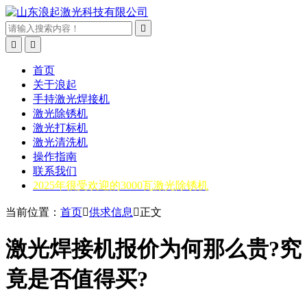



首页
关于浪起
手持激光焊接机
激光除锈机
激光打标机
激光清洗机
操作指南
联系我们
2025年很受欢迎的3000瓦激光除锈机
当前位置：
首页

供求信息

正文
激光焊接机报价为何那么贵?究
竟是否值得买?