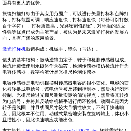
面具有更大的优势。
振镜扫描打标由于其应用范围广，可以进行矢量打标和点阵打
标，打标范围可调，响应速度快，打标速度快（每秒可以打数
百个字符）， 打标质量高，光路密封性能好，对环境的适应
性强等优点已成为主流产品，被认为是未来激光打标的发展方
向，具有广阔的应用前景。
激光打标机
振镜构成：机械手，镜头（马达）。
镜头的基本结构：振动透镜由定子，转子和检测传感器组成。
检流计透镜使用永磁体作为磁芯，检测传感器模仿检流计作为
电容传感器，数字检流计是光栅尺检测传感器
电容传感器是电动机摇摆时传感器电容的很小变化。电容的变
化被转换成电信号，该电信号被反馈到控制器，然后执行闭环
控制。光栅尺通过光栅尺测量实际的偏转视点，然后将其转换
为电信号，并将其反馈给机械手进行闭环控制。动圈式是因为
转子是线圈，并且线圈尺寸较大且惯性较大，不利于快速响
应，因此根本不使用。动磁式紧密地安装在旋转轴上，体积小
且惯性小，因此快速响应功能出色。
本文链接：
https://www.goldlaser.cn/sell/2070.html
转载需授权！