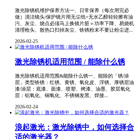
激光除锈机维护保养方法一、日常保养（每次用完必
做）清洁镜头/保护镜片用无尘纸+无水乙醇轻轻擦有油
污、灰尘、烧点必须马上换镜片脏＝功率下降、易烧机
清理枪头、散热口扫掉灰尘、铁锈粉末不要让粉尘进...
2026-02-25
激光除锈机适用范围 / 能除什么锈
激光除锈机适用范围&能除什么锈一、能除的「锈/涂
层」类型铁锈：红锈、黄锈、氧化皮、浮锈、厚锈层油
漆/涂层：底漆、面漆、喷塑、烤漆、油墨、胶层氧化
层：铝氧化、铜氧化、不锈钢发黑、焊接...
2026-02-24
浪起激光：激光除锈中，如何选择合
适的激光器？