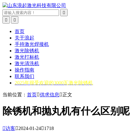



首页
关于浪起
手持激光焊接机
激光除锈机
激光打标机
激光清洗机
操作指南
联系我们
2025年很受欢迎的3000瓦激光除锈机
当前位置：
首页

供求信息

正文
除锈机和抛丸机有什么区别呢

访客

2024-01-24

1718