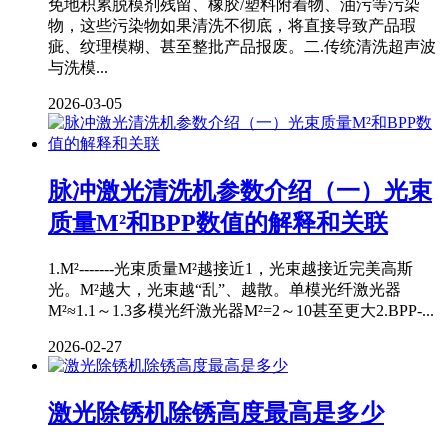
免地积累脱模剂残留、橡胶/塑料附着物、油污等污染
物，这些污染物如果清洗不彻底，将直接导致产品瑕
疵、纹理模糊、甚至整批产品报废。二.传统清洗超声波
与洗模...
2026-03-05
脉冲激光清洗机参数介绍（一）光束
质量M²和BPP数值的解释和关联
1.M²-------光束质量M²越接近1，光束越接近完美高斯
光。M²越大，光束越“乱”、越散。单模光纤激光器
M²≈1.1～1.3多模光纤激光器M²=2～10甚至更大2.BPP-...
2026-02-27
激光除锈机除锈高度最高是多少