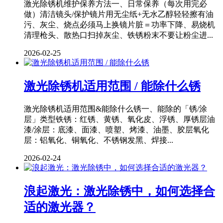
激光除锈机维护保养方法一、日常保养（每次用完必
做）清洁镜头/保护镜片用无尘纸+无水乙醇轻轻擦有油
污、灰尘、烧点必须马上换镜片脏＝功率下降、易烧机
清理枪头、散热口扫掉灰尘、铁锈粉末不要让粉尘进...
2026-02-25
激光除锈机适用范围 / 能除什么锈
激光除锈机适用范围&能除什么锈一、能除的「锈/涂
层」类型铁锈：红锈、黄锈、氧化皮、浮锈、厚锈层油
漆/涂层：底漆、面漆、喷塑、烤漆、油墨、胶层氧化
层：铝氧化、铜氧化、不锈钢发黑、焊接...
2026-02-24
浪起激光：激光除锈中，如何选择合
适的激光器？