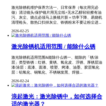
激光除锈机维护保养方法一、日常保养（每次用完必
做）清洁镜头/保护镜片用无尘纸+无水乙醇轻轻擦有油
污、灰尘、烧点必须马上换镜片脏＝功率下降、易烧机
清理枪头、散热口扫掉灰尘、铁锈粉末不要让粉尘进...
2026-02-25
激光除锈机适用范围 / 能除什么锈
激光除锈机适用范围&能除什么锈一、能除的「锈/涂
层」类型铁锈：红锈、黄锈、氧化皮、浮锈、厚锈层油
漆/涂层：底漆、面漆、喷塑、烤漆、油墨、胶层氧化
层：铝氧化、铜氧化、不锈钢发黑、焊接...
2026-02-24
浪起激光：激光除锈中，如何选择合
适的激光器？