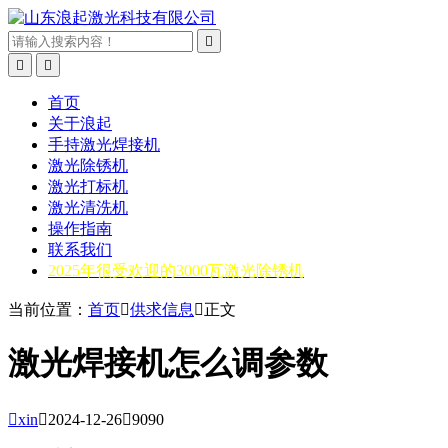



首页
关于浪起
手持激光焊接机
激光除锈机
激光打标机
激光清洗机
操作指南
联系我们
2025年很受欢迎的3000瓦激光除锈机
当前位置：
首页

供求信息

正文
激光焊接机怎么调参数

xin

2024-12-26

9090