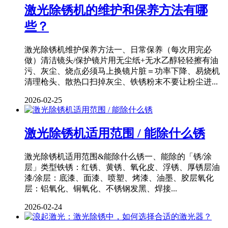
激光除锈机的维护和保养方法有哪
些？
激光除锈机维护保养方法一、日常保养（每次用完必
做）清洁镜头/保护镜片用无尘纸+无水乙醇轻轻擦有油
污、灰尘、烧点必须马上换镜片脏＝功率下降、易烧机
清理枪头、散热口扫掉灰尘、铁锈粉末不要让粉尘进...
2026-02-25
激光除锈机适用范围 / 能除什么锈
激光除锈机适用范围&能除什么锈一、能除的「锈/涂
层」类型铁锈：红锈、黄锈、氧化皮、浮锈、厚锈层油
漆/涂层：底漆、面漆、喷塑、烤漆、油墨、胶层氧化
层：铝氧化、铜氧化、不锈钢发黑、焊接...
2026-02-24