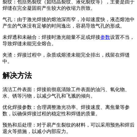
裂纹：包括热裂纹（如结晶裂纹、液化裂纹等），主要是由于
焊缝在完全凝固前产生较大的收缩力所致。
气孔：由于激光焊接的熔池深而窄，冷却速度快，液态熔池中
产生的气体没有足够的时间逸出，容易导致气孔的形成。
未焊透和未融合：焊接时激光能量不足或焊接
参数
设置不当，
导致焊缝未能完全熔合。
夹渣：焊接过程中，杂质或熔渣未能完全排出，残留在焊缝
中。
解决方法
清洁工件表面：焊接前彻底清除工件表面的油污、氧化物、
水、锈等污物，以减少气孔和飞溅的倾向。
优化焊接参数：合理调整激光功率、焊接速度、离焦量等参
数，以确保焊接过程的稳定性和焊缝的质量。
预热和后处理：对于易产生裂纹的材料，可以采用预热和焊后
退火等措施，以减小内部应力。