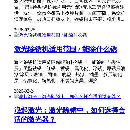
激光除锈机维护保养方法一、日常保养（每次用完必
做）清洁镜头/保护镜片用无尘纸+无水乙醇轻轻擦有油
污、灰尘、烧点必须马上换镜片脏＝功率下降、易烧机
清理枪头、散热口扫掉灰尘、铁锈粉末不要让粉尘进...
2026-02-25
激光除锈机适用范围 / 能除什么锈
激光除锈机适用范围&能除什么锈一、能除的「锈/涂
层」类型铁锈：红锈、黄锈、氧化皮、浮锈、厚锈层油
漆/涂层：底漆、面漆、喷塑、烤漆、油墨、胶层氧化
层：铝氧化、铜氧化、不锈钢发黑、焊接...
2026-02-24
浪起激光：激光除锈中，如何选择合
适的激光器？