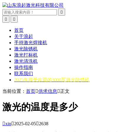



首页
关于浪起
手持激光焊接机
激光除锈机
激光打标机
激光清洗机
操作指南
联系我们
2025年很受欢迎的3000瓦激光除锈机
当前位置：
首页

供求信息

正文
激光的温度是多少

xin

2025-02-05

2638