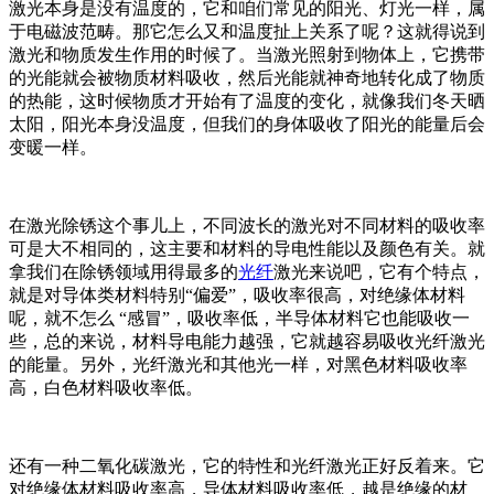
激光本身是没有温度的，它和咱们常见的阳光、灯光一样，属
于电磁波范畴。那它怎么又和温度扯上关系了呢？这就得说到
激光和物质发生作用的时候了。当激光照射到物体上，它携带
的光能就会被物质材料吸收，然后光能就神奇地转化成了物质
的热能，这时候物质才开始有了温度的变化，就像我们冬天晒
太阳，阳光本身没温度，但我们的身体吸收了阳光的能量后会
变暖一样。
在激光除锈这个事儿上，不同波长的激光对不同材料的吸收率
可是大不相同的，这主要和材料的导电性能以及颜色有关。就
拿我们在除锈领域用得最多的
光纤
激光来说吧，它有个特点，
就是对导体类材料特别“偏爱”，吸收率很高，对绝缘体材料
呢，就不怎么 “感冒”，吸收率低，半导体材料它也能吸收一
些，总的来说，材料导电能力越强，它就越容易吸收光纤激光
的能量。另外，光纤激光和其他光一样，对黑色材料吸收率
高，白色材料吸收率低。
还有一种二氧化碳激光，它的特性和光纤激光正好反着来。它
对绝缘体材料吸收率高，导体材料吸收率低，越是绝缘的材