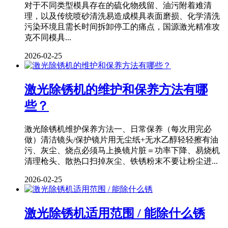
对于不同类型模具存在的硫化物残留、油污附着难清
理，以及传统喷砂清洗易造成模具表面磨损、化学清洗
污染环境且需长时间拆卸停工的痛点，国源激光精准攻
克不同模具...
2026-02-25
激光除锈机的维护和保养方法有哪
些？
激光除锈机维护保养方法一、日常保养（每次用完必
做）清洁镜头/保护镜片用无尘纸+无水乙醇轻轻擦有油
污、灰尘、烧点必须马上换镜片脏＝功率下降、易烧机
清理枪头、散热口扫掉灰尘、铁锈粉末不要让粉尘进...
2026-02-25
激光除锈机适用范围 / 能除什么锈