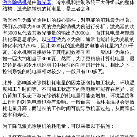
激光除锈机
是由
激光器
、冷水机和控制系统三大件组成的整体
结构，激光除锈机的耗电量，是三者之和。
激光器作为激光除锈机的核心部件，对电能的消耗最为显著。
我们以功率为3000瓦的激光除锈机为例进行分析，激光器的功
率3000瓦代表其激光能量的输出为3000瓦，而其耗电量与能量
转化率息息相关。以
光纤
激光器为例，通常电能转化为光能的
转化率约为30%，因此3000瓦的激光器的电能消耗量约为10千
瓦。冷水机则直接标注了其电能效率功率，一般以匹为单位。
如一匹大约相当于3000瓦。然而，为了更精确计算耗电量，最
好还是根据冷水机说明书中标注的功率进行计算。相比之下，
控制系统的耗电量相对较少，一般只有100多瓦。
此外，影响激光除锈机耗电量的因素还包括加工状态、环境温
度和工作时间等。不同加工状态下的耗电量可能存在差异，高
负荷加工状态下激光除锈机的耗电量可能会增加。环境温度和
工作时间对耗电量也会有影响。一般而言，高环境温度会导致
耗电量升高，而过长的工作时间可能导致机器过热，从而降低
效率和寿命。
为了降低激光除锈机的耗电量，可以采取以下措施：