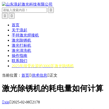



首页
关于浪起
手持激光焊接机
激光除锈机
激光打标机
激光清洗机
操作指南
联系我们
2025年很受欢迎的3000瓦激光除锈机
当前位置：
首页

供求信息

正文
激光除锈机的耗电量如何计算

xin

2025-02-08

2178