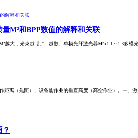
量M²和BPP数值的解释和关联
M²越大，光束越“乱”、越散。单模光纤激光器M²≈1.1～1.3多模光纤激
工作距离（焦距）、设备能作业的垂直高度（高空作业）。一、
厢？