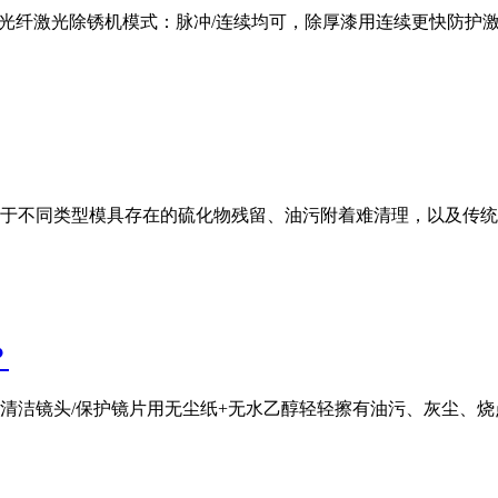
00W光纤激光除锈机模式：脉冲/连续均可，除厚漆用连续更快防
于不同类型模具存在的硫化物残留、油污附着难清理，以及传统
？
清洁镜头/保护镜片用无尘纸+无水乙醇轻轻擦有油污、灰尘、