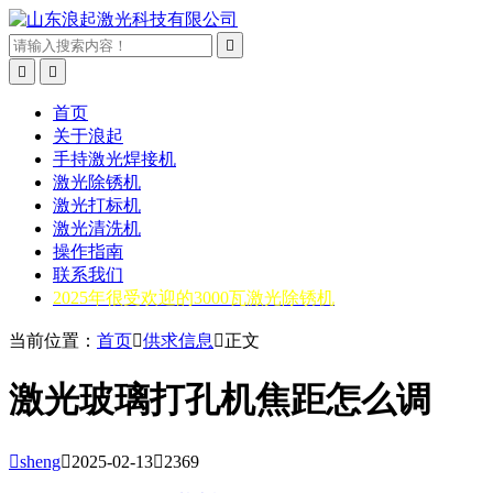



首页
关于浪起
手持激光焊接机
激光除锈机
激光打标机
激光清洗机
操作指南
联系我们
2025年很受欢迎的3000瓦激光除锈机
当前位置：
首页

供求信息

正文
激光玻璃打孔机焦距怎么调

sheng

2025-02-13

2369