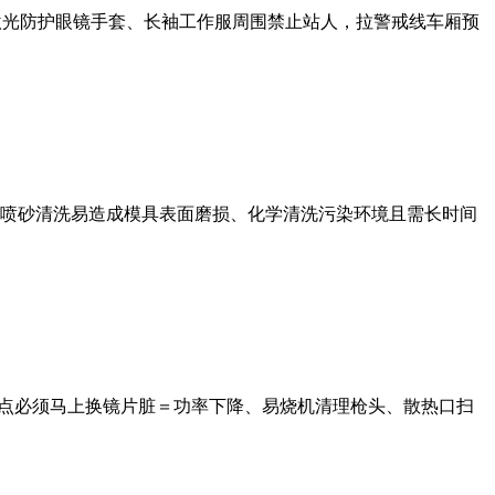
护激光防护眼镜手套、长袖工作服周围禁止站人，拉警戒线车厢预
喷砂清洗易造成模具表面磨损、化学清洗污染环境且需长时间
烧点必须马上换镜片脏＝功率下降、易烧机清理枪头、散热口扫