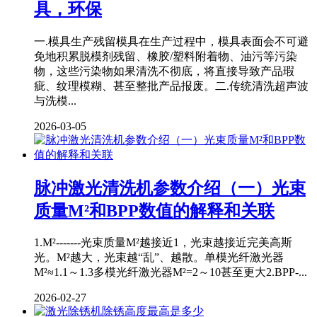
具，环保
一.模具生产残留模具在生产过程中，模具表面会不可避
免地积累脱模剂残留、橡胶/塑料附着物、油污等污染
物，这些污染物如果清洗不彻底，将直接导致产品瑕
疵、纹理模糊、甚至整批产品报废。二.传统清洗超声波
与洗模...
2026-03-05
脉冲激光清洗机参数介绍（一）光束
质量M²和BPP数值的解释和关联
1.M²-------光束质量M²越接近1，光束越接近完美高斯
光。M²越大，光束越“乱”、越散。单模光纤激光器
M²≈1.1～1.3多模光纤激光器M²=2～10甚至更大2.BPP-...
2026-02-27