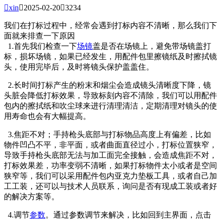

xin

2025-02-20

3234
我们在打标过程中，经常会遇到打标内容不清晰，那么我们下
面就来排查一下原因
1.首先我们检查一下
场镜
盖是否在场镜上，避免带场镜盖打
标，损坏场镜，如果已经发生，用配件包里擦镜纸及时擦拭镜
头，使用完毕后，及时将镜头保护盖盖住。
2.长时间打标产生的粉末和烟尘会造成镜头清晰度下降，镜
头脏会降低打标效果，导致标刻内容不清除，我们可以用配件
包内的擦拭纸和吹尘球来进行清理清洁，定期清理对镜头的使
用寿命也会有大幅提高。
3.焦距不对；手持枪头底部与打标物品高度上有偏差，比如
物件凹凸不平，非平面，或者曲面直径过小，打标位置狭窄，
导致手持枪头底部无法与加工面完全接触，会造成焦距不对，
打标效果差，功率变弱不清晰，如果打标物件太小或者是空间
狭窄等，我们可以采用配件包内亚克力垫板工具，或者自己加
工工装，还可以与技术人员联系，询问是否有现成工装或者好
的解决方案等。
4.调节
参数
。通过参数调节来解决，比如回到主界面，点击