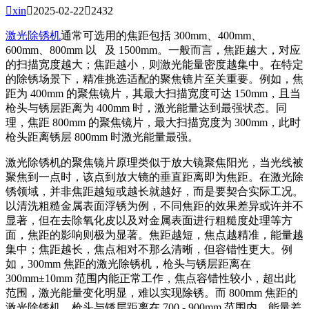

xin

2025-02-22

2432
激光除锈机
通常可选用的焦距包括 300mm、400mm、
600mm、800mm 以 及 1500mm。一般而言，焦距越大，对应
的扫描宽度越大；焦距越小，则激光能量密度越集中。在特定
的除锈场景下，精准挑选适配的聚焦镜片至关重要。例如，焦
距为 400mm 的聚焦镜片，其最大扫描宽度可达 150mm，且当
枪头与锈层距离为 400mm 时，激光能量达到最强状态。同
理，焦距 800mm 的聚焦镜片，最大扫描宽度为 300mm，此时
枪头距离锈层 800mm 时激光能量最强。
激光除锈机的聚焦镜片原理类似于放大镜聚焦阳光，当光线被
聚焦到一点时，该点到放大镜的垂直距离即为焦距。在激光除
锈领域，并非焦距越短或越长就越好，而是要契合实际工况。
以清洗粗糙金属表面浮锈为例，不同焦距的效果差异或许并不
显著，但在去除氧化皮以及对金属表面进行粗糙度处理等方
面，焦距的影响则极为显著。焦距越短，焦点越精准，能量越
集中；焦距越长，焦点相对不那么清晰，但容错性更大。例
如，300mm 焦距的激光除锈机，枪头与锈层距离在
300mm±10mm 范围内能正常工作，焦点容错性较小，超出此
范围，激光能量变化明显，难以实现除锈。而 800mm 焦距的
激光除锈机，枪头与锈层距离在 700 - 900mm 范围内，能量差