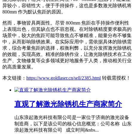
异较小，容错性大，便于手持操作，这也是多数激光除锈机将
800mm 作为默认焦距的原因。
然而，事物皆具两面性。尽管 800mm 焦距在手持操作便利性
上表现出色，但其缺点也不容忽视。在对除锈精度要求极高的
场景中，较大的焦距可能导致焦点不够精准，能量分布不够集
中，从而影响除锈效果。在实际应用中，需依据具体的除锈需
求，综合考量焦距的选择，权衡利弊，以充分发挥激光除锈机
的效能，实现高效、精准的除锈作业，让激光除锈技术在工业
生产、文物修复等众多领域更好地服务于人类，推动相关行业
的高质量发展。
本文链接：
https://www.goldlaser.cn/sell/2385.html
转载需授权！
直观了解激光除锈机生产商家简介
山东浪起激光科技有限公司是一家位于济南的激光设备
制造商，以下是该公司的核心信息概览：公司名称 山东
浪起激光科技有限公司 成立时间&nbs...