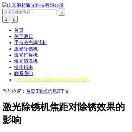



首页
关于浪起
手持激光焊接机
激光除锈机
激光打标机
激光清洗机
操作指南
联系我们
2025年很受欢迎的3000瓦激光除锈机
当前位置：
首页

供求信息

正文
激光除锈机焦距对除锈效果的
影响