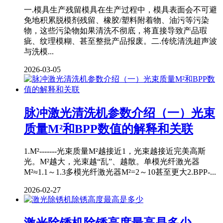
一.模具生产残留模具在生产过程中，模具表面会不可避
免地积累脱模剂残留、橡胶/塑料附着物、油污等污染
物，这些污染物如果清洗不彻底，将直接导致产品瑕
疵、纹理模糊、甚至整批产品报废。二.传统清洗超声波
与洗模...
2026-03-05
脉冲激光清洗机参数介绍（一）光束
质量M²和BPP数值的解释和关联
1.M²-------光束质量M²越接近1，光束越接近完美高斯
光。M²越大，光束越“乱”、越散。单模光纤激光器
M²≈1.1～1.3多模光纤激光器M²=2～10甚至更大2.BPP-...
2026-02-27