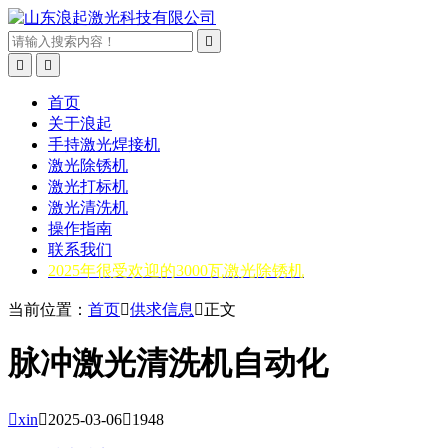



首页
关于浪起
手持激光焊接机
激光除锈机
激光打标机
激光清洗机
操作指南
联系我们
2025年很受欢迎的3000瓦激光除锈机
当前位置：
首页

供求信息

正文
脉冲激光清洗机自动化

xin

2025-03-06

1948