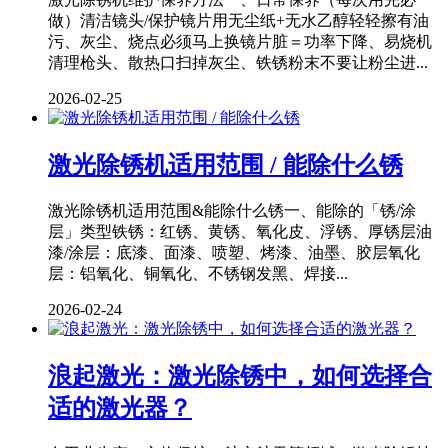
做）清洁镜头/保护镜片用无尘纸+无水乙醇轻轻擦有油
污、灰尘、烧点必须马上换镜片脏＝功率下降、易烧机
清理枪头、散热口扫掉灰尘、铁锈粉末不要让粉尘进...
2026-02-25
激光除锈机适用范围 / 能除什么锈
激光除锈机适用范围&能除什么锈一、能除的「锈/涂
层」类型铁锈：红锈、黄锈、氧化皮、浮锈、厚锈层油
漆/涂层：底漆、面漆、喷塑、烤漆、油墨、胶层氧化
层：铝氧化、铜氧化、不锈钢发黑、焊接...
2026-02-24
浪起激光：激光除锈中，如何选择合
适的激光器？