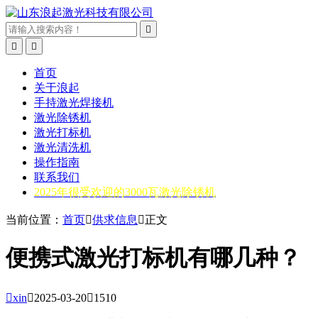



首页
关于浪起
手持激光焊接机
激光除锈机
激光打标机
激光清洗机
操作指南
联系我们
2025年很受欢迎的3000瓦激光除锈机
当前位置：
首页

供求信息

正文
便携式激光打标机有哪几种？

xin

2025-03-20

1510