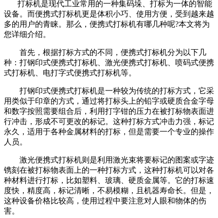
打标机是现代工业常用的一种集码垛、打标为一体的智能
设备。而便携式打标机更是体积小巧、使用方便，受到越来越
多的用户的青睐。那么，便携式打标机有哪几种呢?本文将为
您详细介绍。
首先，根据打标方式的不同，便携式打标机分为以下几
种：打钢印式便携式打标机、激光便携式打标机、喷码式便携
式打标机、电打字式便携式打标机等。
打钢印式便携式打标机是一种较为传统的打标方式，它采
用类似于印章的方式，通过将打标头上的铅字或硬质合金字母
和数字按照需要组合后，利用打字钳的压力在被打标物表面进
行冲击，形成不可更改的标记。这种打标方式冲击力强，标记
永久，适用于各种金属材料的打标，但是需要一个专业的操作
人员。
激光便携式打标机则是利用激光束将要标记的图案或字迹
镌刻在被打标物表面上的一种打标方式，这种打标机可以对各
种材料进行打标，比如塑料、玻璃、硬质金属等。它的打标速
度快，精度高，标记清晰，不易模糊，且机器寿命长。但是，
这种设备价格比较高，使用过程中要注意对人眼和物体的伤
害。