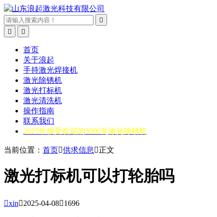



首页
关于浪起
手持激光焊接机
激光除锈机
激光打标机
激光清洗机
操作指南
联系我们
2025年很受欢迎的3000瓦激光除锈机
当前位置：
首页

供求信息

正文
激光打标机可以打轮胎吗

xin

2025-04-08

1696