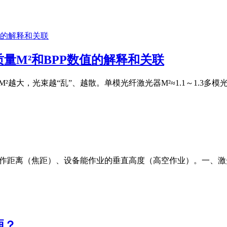
量M²和BPP数值的解释和关联
M²越大，光束越“乱”、越散。单模光纤激光器M²≈1.1～1.3多模光纤激
工作距离（焦距）、设备能作业的垂直高度（高空作业）。一、
厢？