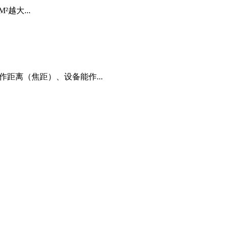
²越大...
距离（焦距）、设备能作...