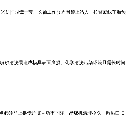
护激光防护眼镜手套、长袖工作服周围禁止站人，拉警戒线车厢预
喷砂清洗易造成模具表面磨损、化学清洗污染环境且需长时间
烧点必须马上换镜片脏＝功率下降、易烧机清理枪头、散热口扫