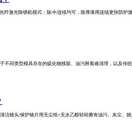
00W光纤激光除锈机模式：脉冲/连续均可，除厚漆用连续更快防
于不同类型模具存在的硫化物残留、油污附着难清理，以及传统
？
清洁镜头/保护镜片用无尘纸+无水乙醇轻轻擦有油污、灰尘、