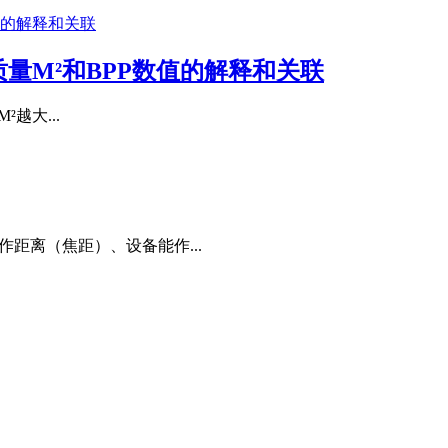
量M²和BPP数值的解释和关联
²越大...
距离（焦距）、设备能作...