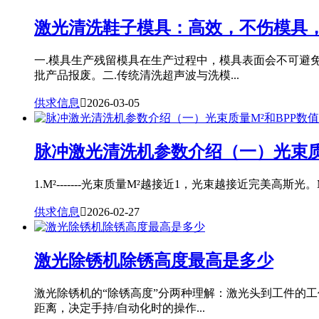
激光清洗鞋子模具：高效，不伤模具
一.模具生产残留模具在生产过程中，模具表面会不可避
批产品报废。二.传统清洗超声波与洗模...
供求信息

2026-03-05
脉冲激光清洗机参数介绍（一）光束质
1.M²-------光束质量M²越接近1，光束越接近完美高斯光。
供求信息

2026-02-27
激光除锈机除锈高度最高是多少
激光除锈机的“除锈高度”分两种理解：激光头到工件的
距离，决定手持/自动化时的操作...