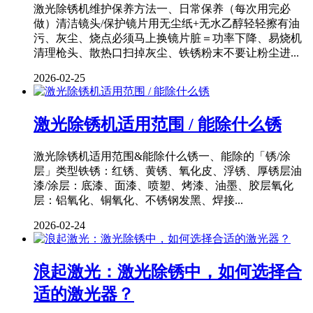
激光除锈机维护保养方法一、日常保养（每次用完必
做）清洁镜头/保护镜片用无尘纸+无水乙醇轻轻擦有油
污、灰尘、烧点必须马上换镜片脏＝功率下降、易烧机
清理枪头、散热口扫掉灰尘、铁锈粉末不要让粉尘进...
2026-02-25
激光除锈机适用范围 / 能除什么锈
激光除锈机适用范围&能除什么锈一、能除的「锈/涂
层」类型铁锈：红锈、黄锈、氧化皮、浮锈、厚锈层油
漆/涂层：底漆、面漆、喷塑、烤漆、油墨、胶层氧化
层：铝氧化、铜氧化、不锈钢发黑、焊接...
2026-02-24
浪起激光：激光除锈中，如何选择合
适的激光器？