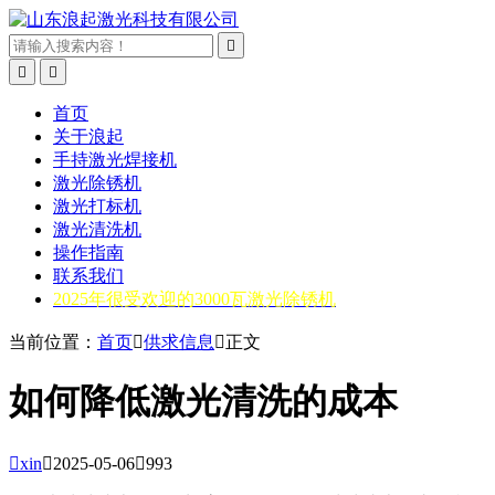



首页
关于浪起
手持激光焊接机
激光除锈机
激光打标机
激光清洗机
操作指南
联系我们
2025年很受欢迎的3000瓦激光除锈机
当前位置：
首页

供求信息

正文
如何降低激光清洗的成本

xin

2025-05-06

993