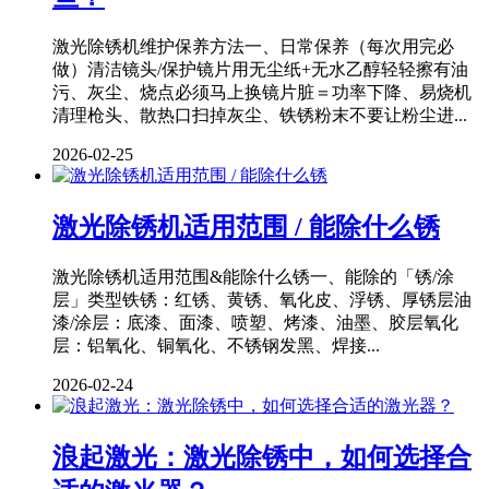
激光除锈机维护保养方法一、日常保养（每次用完必
做）清洁镜头/保护镜片用无尘纸+无水乙醇轻轻擦有油
污、灰尘、烧点必须马上换镜片脏＝功率下降、易烧机
清理枪头、散热口扫掉灰尘、铁锈粉末不要让粉尘进...
2026-02-25
激光除锈机适用范围 / 能除什么锈
激光除锈机适用范围&能除什么锈一、能除的「锈/涂
层」类型铁锈：红锈、黄锈、氧化皮、浮锈、厚锈层油
漆/涂层：底漆、面漆、喷塑、烤漆、油墨、胶层氧化
层：铝氧化、铜氧化、不锈钢发黑、焊接...
2026-02-24
浪起激光：激光除锈中，如何选择合