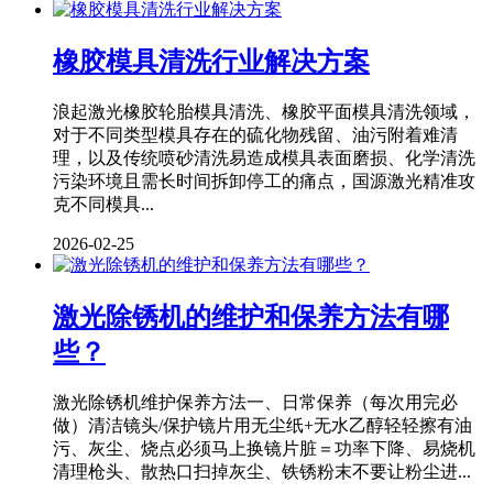
橡胶模具清洗行业解决方案
浪起激光橡胶轮胎模具清洗、橡胶平面模具清洗领域，
对于不同类型模具存在的硫化物残留、油污附着难清
理，以及传统喷砂清洗易造成模具表面磨损、化学清洗
污染环境且需长时间拆卸停工的痛点，国源激光精准攻
克不同模具...
2026-02-25
激光除锈机的维护和保养方法有哪
些？
激光除锈机维护保养方法一、日常保养（每次用完必
做）清洁镜头/保护镜片用无尘纸+无水乙醇轻轻擦有油
污、灰尘、烧点必须马上换镜片脏＝功率下降、易烧机
清理枪头、散热口扫掉灰尘、铁锈粉末不要让粉尘进...