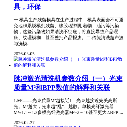
具，环保
一.模具生产残留模具在生产过程中，模具表面会不可避
免地积累脱模剂残留、橡胶/塑料附着物、油污等污染
物，这些污染物如果清洗不彻底，将直接导致产品瑕
疵、纹理模糊、甚至整批产品报废。二.传统清洗超声波
与洗模...
2026-03-05
脉冲激光清洗机参数介绍（一）光束
质量M²和BPP数值的解释和关联
1.M²-------光束质量M²越接近1，光束越接近完美高斯
光。M²越大，光束越“乱”、越散。单模光纤激光器
M²≈1.1～1.3多模光纤激光器M²=2～10甚至更大2.BPP-...
2026-02-27