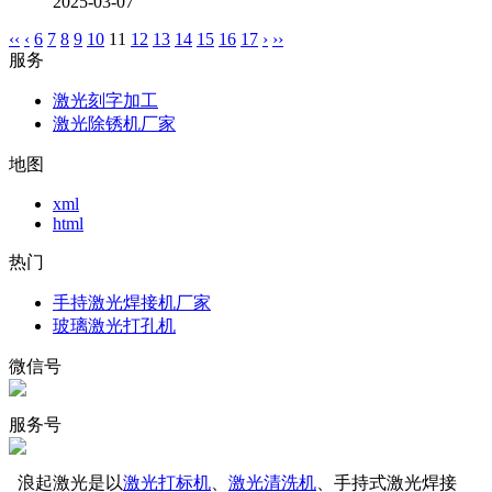
2025-03-07
‹‹
‹
6
7
8
9
10
11
12
13
14
15
16
17
›
››
服务
激光刻字加工
激光除锈机厂家
地图
xml
html
热门
手持激光焊接机厂家
玻璃激光打孔机
微信号
服务号
浪起激光是以
激光打标机
、
激光清洗机
、手持式激光焊接