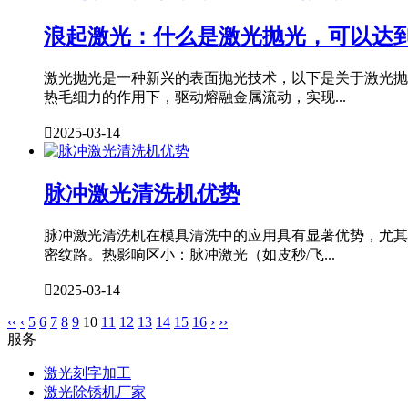
浪起激光：什么是激光抛光，可以达
激光抛光是一种新兴的表面抛光技术，以下是关于激光抛
热毛细力的作用下，驱动熔融金属流动，实现...

2025-03-14
脉冲激光清洗机优势
脉冲激光清洗机在模具清洗中的应用具有显著优势，尤其
密纹路。热影响区小：脉冲激光（如皮秒/飞...

2025-03-14
‹‹
‹
5
6
7
8
9
10
11
12
13
14
15
16
›
››
服务
激光刻字加工
激光除锈机厂家