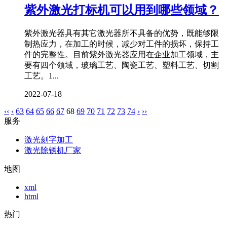
紫外激光打标机可以用到哪些领域？
紫外激光器具有其它激光器所不具备的优势，既能够限
制热应力，在加工的时候，减少对工件的损坏，保持工
件的完整性。目前紫外激光器应用在企业加工领域，主
要有四个领域，玻璃工艺、陶瓷工艺、塑料工艺、切割
工艺。1...
2022-07-18
‹‹
‹
63
64
65
66
67
68
69
70
71
72
73
74
›
››
服务
激光刻字加工
激光除锈机厂家
地图
xml
html
热门