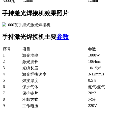
12mm
12mm
3000瓦
手持激光焊接机效果照片
手持激光焊接机主要
参数
序号
项目
参数
1
1000W
激光功率
2
1064nm
激光波长
3
光缆长度
10/15米
4
3-12mm/s
激光焊接速度
5
0.5-8
焊接厚度
6
保护气体
氮气/氩气
7
20*2
保护镜片
8
冷却方式
水冷
9
220V
工作电压