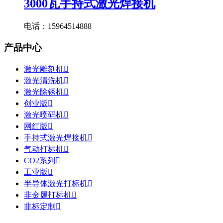
3000瓦手持式激光焊接机
电话：15964514888
产品中心
激光雕刻机

激光清洗机

激光除锈机

创业版

激光喷码机

网红版

手持式激光焊接机

气动打标机

CO2系列

工业版

半导体激光打标机

非金属打标机

非标定制
