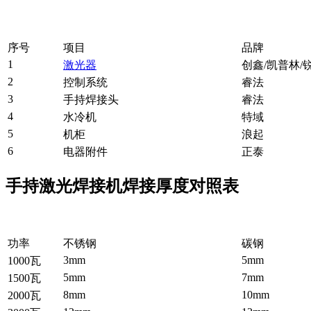
序号
项目
品牌
1
激光器
创鑫/凯普林/
2
控制系统
睿法
3
手持焊接头
睿法
4
水冷机
特域
5
机柜
浪起
6
电器附件
正泰
手持激光焊接机焊接厚度对照表
功率
不锈钢
碳钢
3mm
5mm
1000瓦
5mm
7mm
1500瓦
8mm
10mm
2000瓦