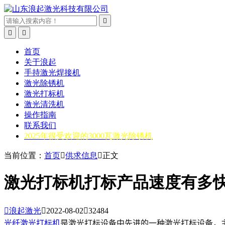



首页
关于浪起
手持激光焊接机
激光除锈机
激光打标机
激光清洗机
操作指南
联系我们
2025年很受欢迎的3000瓦激光除锈机
当前位置：
首页

供求信息

正文
激光打标机打标产品速度有多

浪起激光

2022-08-02

32484
光纤激光打标机
是激光打标设备中先进的一种激光打标设备，