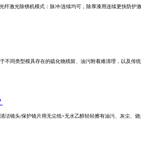
00W光纤激光除锈机模式：脉冲/连续均可，除厚漆用连续更快防
于不同类型模具存在的硫化物残留、油污附着难清理，以及传统
？
清洁镜头/保护镜片用无尘纸+无水乙醇轻轻擦有油污、灰尘、