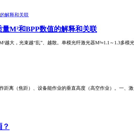
量M²和BPP数值的解释和关联
M²越大，光束越“乱”、越散。单模光纤激光器M²≈1.1～1.3多模光纤激
工作距离（焦距）、设备能作业的垂直高度（高空作业）。一、
厢？