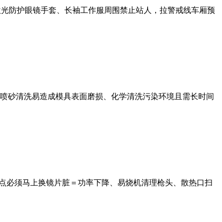
护激光防护眼镜手套、长袖工作服周围禁止站人，拉警戒线车厢预
喷砂清洗易造成模具表面磨损、化学清洗污染环境且需长时间
烧点必须马上换镜片脏＝功率下降、易烧机清理枪头、散热口扫