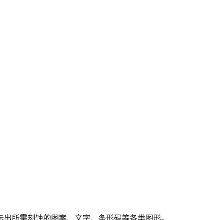
示出所需刻蚀的图案、文字、条形码等各类图形。