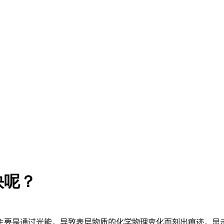
快呢？
主要是通过光能，导致表层物质的化学物理变化而刻出痕迹，显